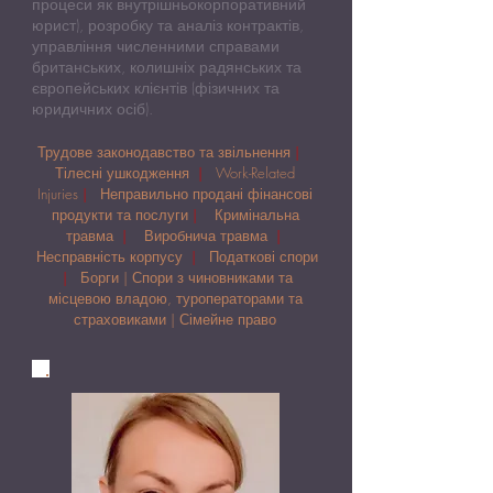
процеси як внутрішньокорпоративний
юрист), розробку та аналіз контрактів,
управління численними справами
британських, колишніх радянських та
європейських клієнтів (фізичних та
юридичних осіб).
Трудове законодавство та звільнення
|
Тілесні ушкодження
|
Work-Related
Injuries
|
Неправильно продані фінансові
продукти та послуги
|
Кримінальна
травма
|
Виробнича травма
|
Несправність корпусу
|
Податкові спори
|
Борги | Спори з чиновниками та
місцевою владою, туроператорами та
страховиками | Сімейне право