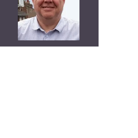
Bryan Donaldson |
Senior Manager
Business consultant & Project
Manager
Bryan is an experienced senior leader and
solves all complex problems.
Bryan is a skilled and experienced business
consultant and a professional project manager.
Bryan finds a solution for any problem in
business development.
Bryan has strong academic knowledge and
experience in the water industry and
construction. Knowledge of the planning and
building regulations allows him to manage the
performance of any projects without any errors
and in a timely manner.