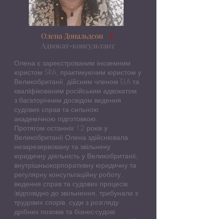
Олена Дональдсон
|
Адвокат-консультант
Олена є зареєстрованим іноземним
юристом SRA, практикуючим юристом у
Великобританії, дійсним членом ELA та
кваліфікованим російським адвокатом
з багаторічним досвідом ведення
судових справ та сильною
академічною підготовкою.
Протягом останніх 12 років у
Великобританії Олена здійснювала
незарезервовану та звільнену
юридичну діяльність у Великобританії,
внутрішньокорпоративну юридичну та
регулярну консультаційну роботу,
ведення справ та судових процесів
(відповідно до звільнення, трибунали з
трудових спорів, суди з розгляду
дрібних позовів та бізнес-судові