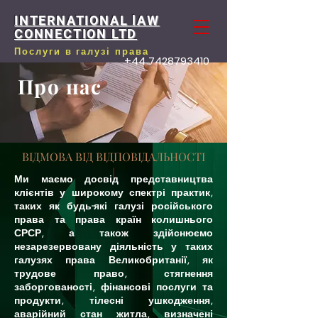
INTERNATIONAL lAW
CONNECTION LTD
Послуги в галузі права
+44 7428793410
Про нас
ВІДМОВА ВІД ВІДПОВІДАЛЬНОСТІ
Ми маємо досвід представництва
клієнтів у широкому спектрі практик,
таких як будь-які галузі російського
права та права країн колишнього
СРСР, а також здійснюємо
незарезервовану діяльність у таких
галузях права Великобританії, як
трудове право, стягнення
заборгованості, фінансові послуги та
продукти, тілесні ушкодження,
аварійний стан житла, визначені