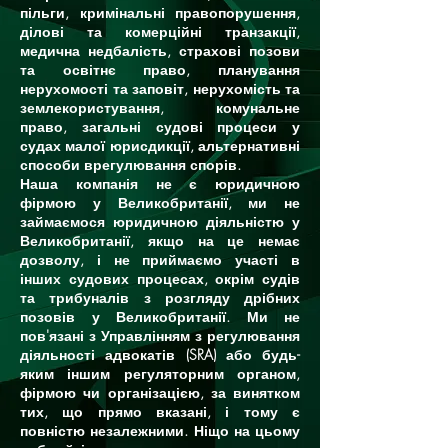
пільги, кримінальні правопорушення,
ділові та комерційні транзакції,
медична недбалість, страхові позови
та освітнє право, планування
нерухомості та заповіт, нерухомість та
землекористування, комунальне
право, загальні судові процеси у
судах малої юрисдикції, альтернативні
способи врегулювання спорів.
Наша компанія не є юридичною
фірмою у Великобританії, ми не
займаємося юридичною діяльністю у
Великобританії, якщо на це немає
дозволу, і не приймаємо участі в
інших судових процесах, окрім судів
та трибуналів з розгляду дрібних
позовів у Великобританії. Ми не
пов'язані з Управлінням з регулювання
діяльності адвокатів (SRA) або будь-
яким іншим регуляторним органом,
фірмою чи організацією, за винятком
тих, що прямо вказані, і тому є
повністю незалежними. Ніщо на цьому