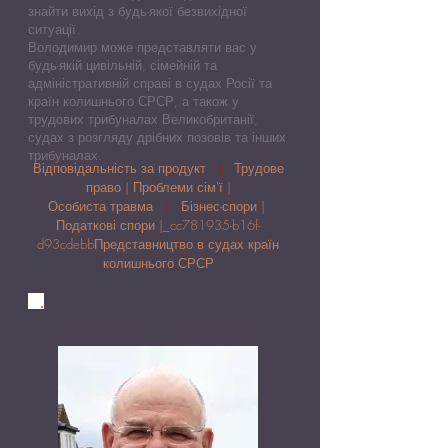
знайти вихід з будь-якої безвихідної
ситуації.
Володимир може представляти вас у
будь-якій цивільній, сімейній та
адміністративній справі в судах Росії та
країн колишнього СРСР, а також у
трудових трибуналах Великобританії,
судах з розгляду дрібних позовів та інших
трибуналах.
Відповідальність за продукт
|
Трудове
право | Проблеми сім'ї |
Особиста травма
|
Бізнес-спори |
Податкові спори |_cc781935-b16f-
d93cdebb
Представництво в судах країн
колишнього СРСР