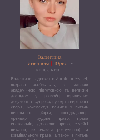
Валентина
Коленцова
|
Юрист
-
консультант
Валентина - адвокат в Англії та Уельсі,
яскрава особистість, з сильною
академічною підготовкою та великим
досвідом у розробці юридичних
документів, супроводі угод та вирішенні
спорів, консультує клієнтів з питань
цивільного (борги, орендодавець-
орендар, трудове право, права
споживачів, договірне право, сімейні
питання, включаючи розлучення) та
кримінального права, а також з питань