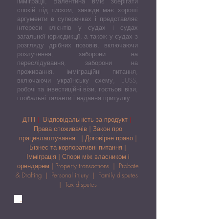
імміграції, Валентина вміє зберігати
спокій під тиском, завжди має хороші
аргументи в суперечках і представляє
інтереси клієнтів у судах і судах
загальної юрисдикції, а також у судах з
розгляду дрібних позовів, включаючи
розлучення, заборони на
переслідування, заборони на
проживання, імміграційні питання,
включаючи українську схему, EUSS,
робочі та інвестиційні візи, гостьові візи,
глобальні таланти і надання притулку.
ДТП
|
Відповідальність за продукт
|
Права споживачів | Закон про
працевлаштування | Договірне право |
Бізнес та корпоративні питання |
Імміграція | Спори між власником і
орендарем | Property transactions | Probate
& Drafting | Personal injury | Family disputes
| Tax disputes