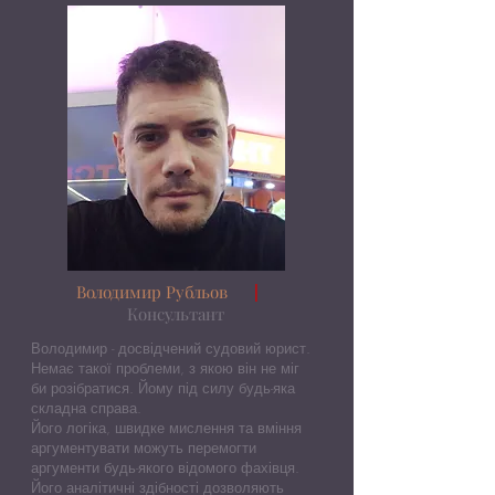
Володимир Рубльов
|
Консультант
Володимир - досвідчений судовий юрист.
Немає такої проблеми, з якою він не міг
би розібратися. Йому під силу будь-яка
складна справа.
Його логіка, швидке мислення та вміння
аргументувати можуть перемогти
аргументи будь-якого відомого фахівця.
Його аналітичні здібності дозволяють