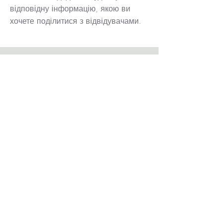
відповідну інформацію, якою ви
хочете поділитися з відвідувачами.
Гарантія задоволення
Це абзац. Натисніть «Редагувати
текст» або двічі клацніть текстове
поле, щоб почати редагування
вмісту.
ЗАПИТ НА ОТРИМАННЯ КЕЙСІВ