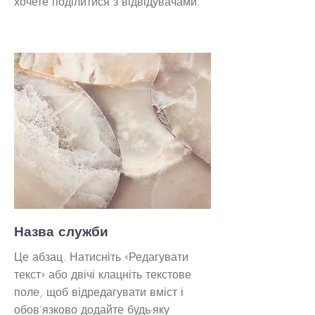
хочете поділитися з відвідувачами.
Назва служби
Це абзац. Натисніть «Редагувати
текст» або двічі клацніть текстове
поле, щоб відредагувати вміст і
обов’язково додайте будь-яку