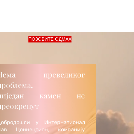
+44 7428793410
ПОЗОВИТЕ ОДМАХ
Нема превеликог
проблема,
ниједан камен не
преокренут
Добродошли у Интернатионал
Лав Цоннецтион, компанију