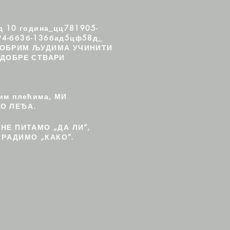
д 10 година_цц781905-
94-бб3б-136бад5цф58д_
ОБРИМ ЉУДИМА УЧИНИТИ
ДОБРЕ СТВАРИ
шим плећима, МИ
О ЛЕЂА.
 НЕ ПИТАМО „ДА ЛИ“,
РАДИМО „КАКО“.