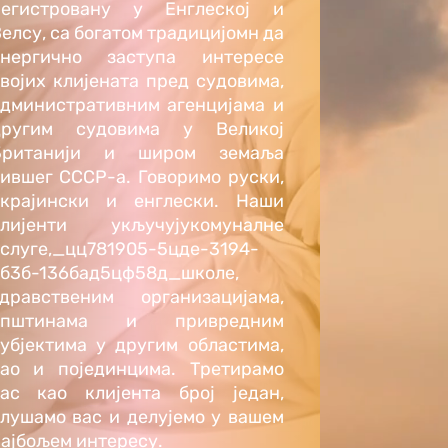
регистровану у Енглеској и
елсу, са богатом традицијом
н да
енергично заступа интересе
војих клијената пред судовима,
дминистративним агенцијама и
другим судовима у Великој
Британији и широм земаља
ившег СССР-а. Говоримо руски,
украјински и енглески. Наши
клијенти укључују
комуналне
слуге
,_цц781905-5цде-3194-
бб3б-136бад5цф58д_
школе
,
здравственим организацијама,
општинама и привредним
убјектима у другим областима,
као и појединцима. Третирамо
вас као клијента број један,
лушамо вас и делујемо у вашем
ајбољем интересу.