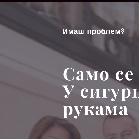
Имаш проблем?
Само се
У сигур
рукама