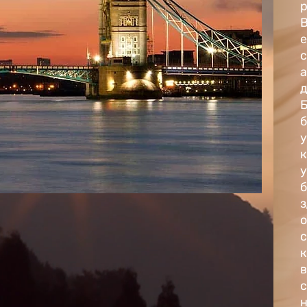
В
с
а
б
у
с
с
н