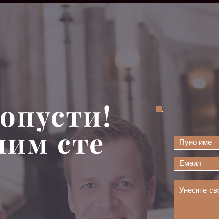
 опусти!
ним сте