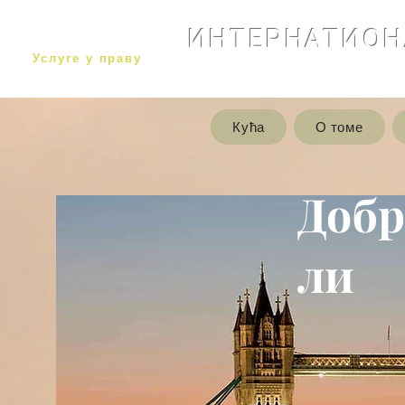
ИНТЕРНАТИОН
Услуге у праву
Кућа
О томе
Доб
ли