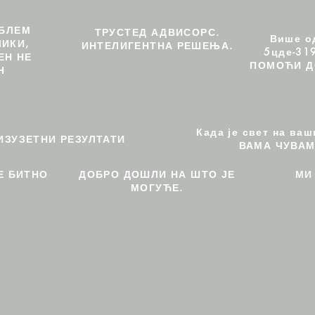
ОБЛЕМ
ТРУСТЕД АДВИСОРС.
Више о
ИКИ,
ИНТЕЛИГЕНТНА РЕШЕЊА.
5цде-31
ЕН НЕ
ПОМОЋИ Д
Н
Када је свет на ва
ИЗУЗЕТНИ РЕЗУЛТАТИ
ВАМА ЧУВАМ
Е БИТНО
ДОБРО ДОШЛИ НА ШТО ЈЕ
МИ
МОГУЋЕ.