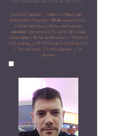
iddia məhkəmələrində müştəriləri təmsil edir.
Avtomobil qəzaları
|
Məhsulun Məsuliyyəti
|
İstehlakçıların Hüquqları | Əmək qanunvericiliyi
| Müqavilə hüququ | Biznes və Korporativ
məsələlər | İmmiqrasiya | Ev sahibi ilə kirayəçi
mübahisələri | Əmlak əməliyyatları | Probate &
Will drafting_cc781905-5cde-3194-bb3bc314
| Personal injury | Family disputes | Tax
disputes