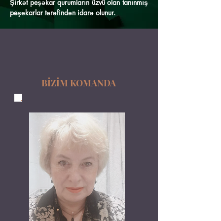
Şirkət peşəkar qurumların üzvü olan tanınmış
peşəkarlar tərəfindən idarə olunur.
BİZİM KOMANDA