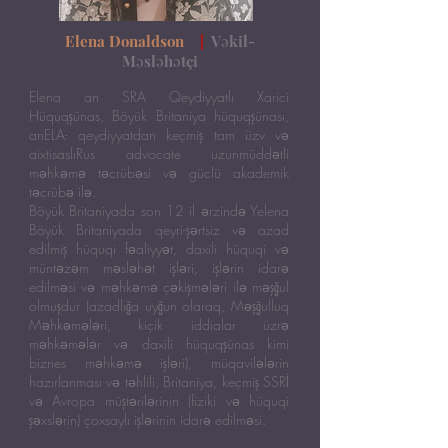
Elena Donaldson
|
Vəkil-
Məsləhətçi
Elena an
SRA Qeydiyyatlı Xarici
Hüquqşünas, Böyük Britaniya hüquqşünası,
an
ELA- qeydiyyatdan keçmiş tam üzv
və
a
ixtisaslı
Rus advocate
uzunmüddətli
məhkəmə təcrübəsi və güclü akademik
təcrübə ilə.
Böyük Britaniyada son 12 il ərzində Yelena
Böyük Britaniyada qeyri-şərtsiz və azad
edilmiş hüquqi fəaliyyət, daxili hüquqi və
müntəzəm məsləhət işləri, işlərin idarə
edilməsi və məhkəmə çəkişmələri ilə məşğul
olmuşdur (azadlığa uyğun olaraq, Məşğulluq
Məhkəmələri, kiçik iddialar üzrə
məhkəmələr və daxili hüquqşünas kimi
biznes məhkəmə işləri), müqavilələrin
hazırlanması və təhlili, Britaniya, keçmiş SSRİ
və Avropa müştərilərinin (fiziki və hüquqi
şəxslərin) çoxsaylı işlərinin idarə edilməsi.