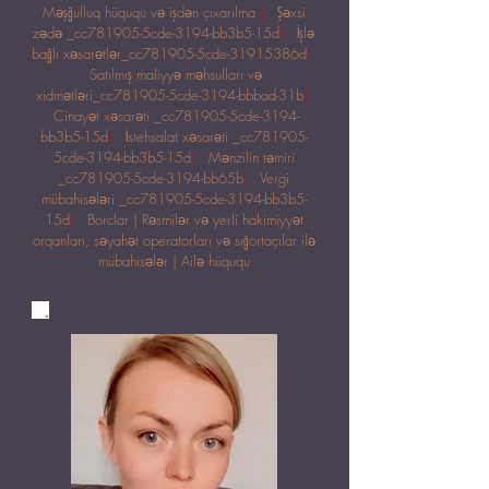
Məşğulluq hüququ və işdən çıxarılma
|
Şəxsi
zədə _cc781905-5cde-3194-bb3b5-15d
|
İşlə
bağlı xəsarətlər_cc781905-5cde-31915386d
|
Satılmış maliyyə məhsulları və
xidmətləri_cc781905-5cde-3194-bbbad-31b
|
Cinayət xəsarəti _cc781905-5cde-3194-
bb3b5-15d
|
İstehsalat xəsarəti _cc781905-
5cde-3194-bb3b5-15d
|
Mənzilin təmiri
_cc781905-5cde-3194-bb65b
|
Vergi
mübahisələri _cc781905-5cde-3194-bb3b5-
15d
|
Borclar | Rəsmilər və yerli hakimiyyət
orqanları, səyahət operatorları və sığortaçılar ilə
mübahisələr | Ailə hüququ