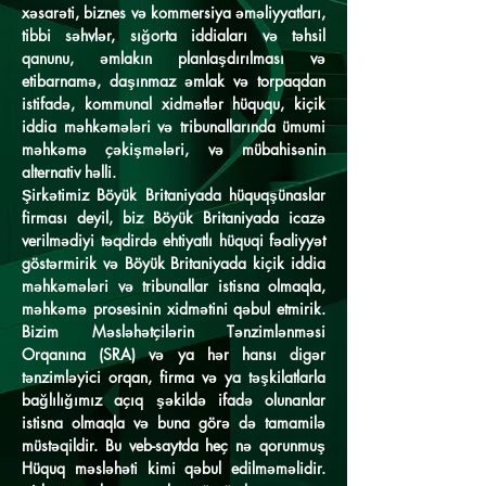
xəsarəti, biznes və kommersiya əməliyyatları,
tibbi səhvlər, sığorta iddiaları və təhsil
qanunu, əmlakın planlaşdırılması və
etibarnamə, daşınmaz əmlak və torpaqdan
istifadə, kommunal xidmətlər hüququ, kiçik
iddia məhkəmələri və tribunallarında ümumi
məhkəmə çəkişmələri, və mübahisənin
alternativ həlli.
Şirkətimiz Böyük Britaniyada hüquqşünaslar
firması deyil, biz Böyük Britaniyada icazə
verilmədiyi təqdirdə ehtiyatlı hüquqi fəaliyyət
göstərmirik və Böyük Britaniyada kiçik iddia
məhkəmələri və tribunallar istisna olmaqla,
məhkəmə prosesinin xidmətini qəbul etmirik.
Bizim Məsləhətçilərin Tənzimlənməsi
Orqanına (SRA) və ya hər hansı digər
tənzimləyici orqan, firma və ya təşkilatlarla
bağlılığımız açıq şəkildə ifadə olunanlar
istisna olmaqla və buna görə də tamamilə
müstəqildir. Bu veb-saytda heç nə qorunmuş
Hüquq məsləhəti kimi qəbul edilməməlidir.