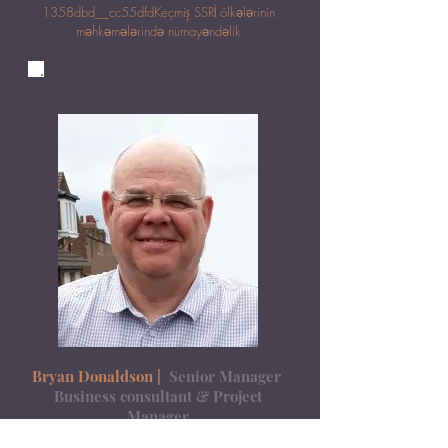
1358dbd__cc55dfd
Keçmiş SSRİ ölkələrinin
məhkəmələrində nümayəndəlik
Bryan Donaldson |
Senior Manager
Business consultant & Project
Manager