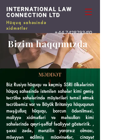
INTERNATIONAL LAW
CONNECTION LTD
Hüquq sahəsində
xidmətlər
+44 7428793410
Bizim haqqımızda
MƏDDƏT
Biz Rusiya hüququ və keçmiş SSRİ ölkələrinin
hüquq sahəsində istənilən sahələr kimi geniş
təcrübə sahələrində müştəriləri təmsil etmək
təcrübəmiz var və Böyük Britaniya hüququnun
məşğulluq hüququ, borcun ödənilməsi,
maliyyə xidmətləri və məhsulları kimi
sahələrində qeyri-şəffaf fəaliyyət göstəririk. ,
şəxsi zədə, mənzilin yararsız olması,
müəyyən edilmiş müavinətlər, cinayət