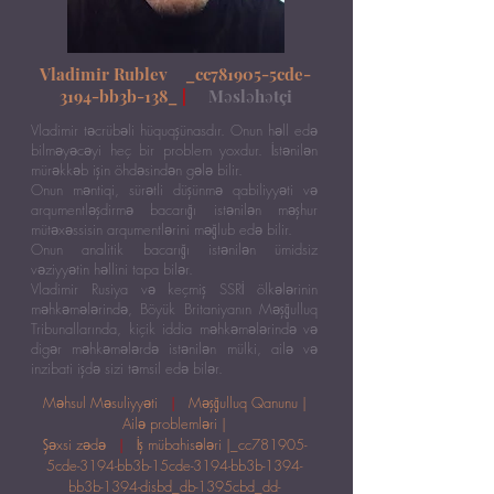
Vladimir Rublev _cc781905-5cde-
3194-bb3b-138_
|
Məsləhətçi
Vladimir təcrübəli hüquqşünasdır. Onun həll edə
bilməyəcəyi heç bir problem yoxdur. İstənilən
mürəkkəb işin öhdəsindən gələ bilir.
Onun məntiqi, sürətli düşünmə qabiliyyəti və
arqumentləşdirmə bacarığı istənilən məşhur
mütəxəssisin arqumentlərini məğlub edə bilir.
Onun analitik bacarığı istənilən ümidsiz
vəziyyətin həllini tapa bilər.
Vladimir Rusiya və keçmiş SSRİ ölkələrinin
məhkəmələrində, Böyük Britaniyanın Məşğulluq
Tribunallarında, kiçik iddia məhkəmələrində və
digər məhkəmələrdə istənilən mülki, ailə və
inzibati işdə sizi təmsil edə bilər.
Məhsul Məsuliyyəti
|
Məşğulluq Qanunu |
Ailə problemləri |
Şəxsi zədə
|
İş mübahisələri |_cc781905-
5cde-3194-bb3b-15cde-3194-bb3b-1394-
bb3b-1394-disbd_db-1395cbd_dd-