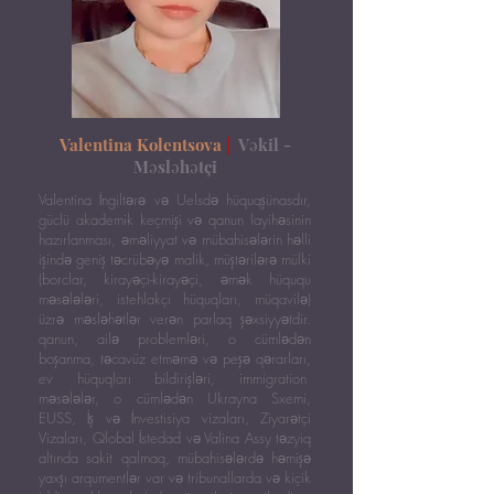
Valentina Kolentsova
|
Vəkil -
Məsləhətçi
Valentina İngiltərə və Uelsdə hüquqşünasdır,
güclü akademik keçmişi və qanun layihəsinin
hazırlanması, əməliyyat və mübahisələrin həlli
işində geniş təcrübəyə malik, müştərilərə mülki
(borclar, kirayəçi-kirayəçi, əmək hüququ
məsələləri, istehlakçı hüquqları, müqavilə)
üzrə məsləhətlər verən parlaq şəxsiyyətdir.
qanun, ailə problemləri, o cümlədən
boşanma, təcavüz etməmə və peşə qərarları,
ev hüquqları bildirişləri, immigration
məsələlər, o cümlədən Ukrayna Sxemi,
EUSS, İş və İnvestisiya vizaları, Ziyarətçi
Vizaları, Qlobal İstedad və Valina Assy təzyiq
altında sakit qalmaq, mübahisələrdə həmişə
yaxşı arqumentlər var və tribunallarda və kiçik