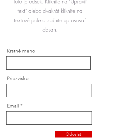
Toto je odsek. Kliknite na "Upraviť
text" alebo dvakrát kliknite na
textové pole a začnite upravovať
obsah.
Krstné meno
Priezvisko
Email
Odoslať