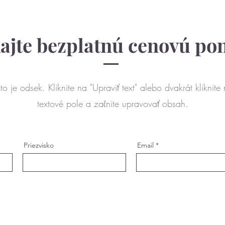
kajte bezplatnú cenovú po
to je odsek. Kliknite na "Upraviť text" alebo dvakrát kliknite
textové pole a začnite upravovať obsah.
Priezvisko
Email