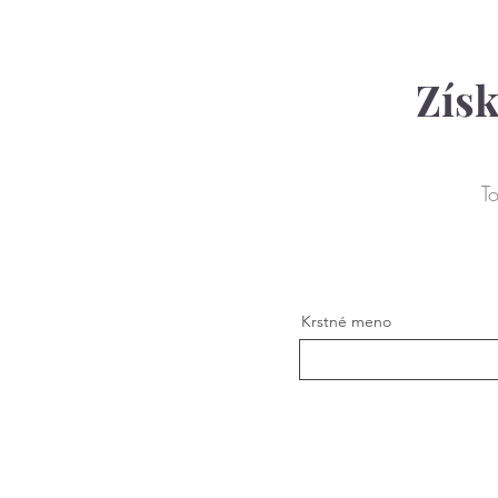
Zís
To
Krstné meno