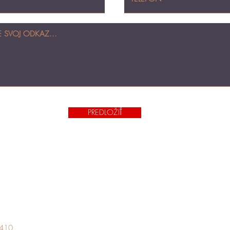
PREDLOŽIŤ
3410