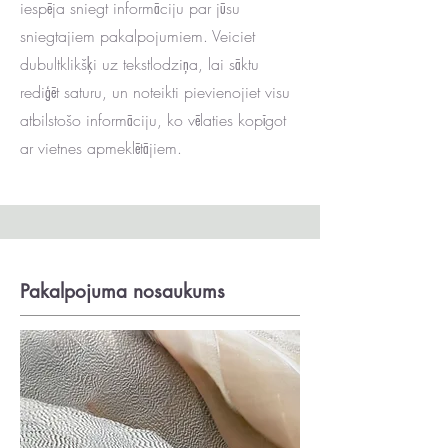
iespēja sniegt informāciju par jūsu
sniegtajiem pakalpojumiem. Veiciet
dubultklikšķi uz tekstlodziņa, lai sāktu
rediģēt saturu, un noteikti pievienojiet visu
atbilstošo informāciju, ko vēlaties kopīgot
ar vietnes apmeklētājiem.
Pakalpojuma nosaukums