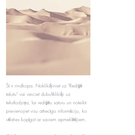
Šī ir rindkopa. Noklikšķiniet uz "Rediģēt
tekstu" vai veiciet dubultklikšķi uz
tekstlodziņa, lai rediģētu saturu un noteikti
pievienojiet visu attiecīgo informāciju, ko
vēlaties kopīgot ar saviem apmeklētājiem.