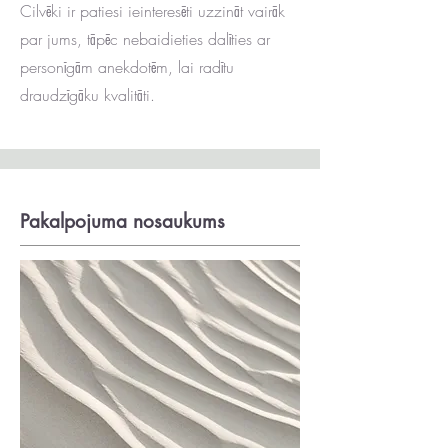
Cilvēki ir patiesi ieinteresēti uzzināt vairāk
par jums, tāpēc nebaidieties dalīties ar
personīgām anekdotēm, lai radītu
draudzīgāku kvalitāti.
Pakalpojuma nosaukums