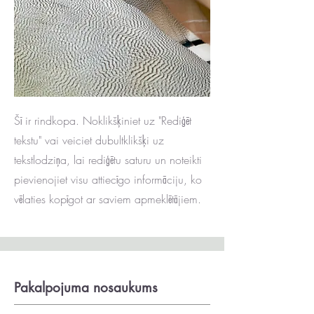
Šī ir rindkopa. Noklikšķiniet uz "Rediģēt
tekstu" vai veiciet dubultklikšķi uz
tekstlodziņa, lai rediģētu saturu un noteikti
pievienojiet visu attiecīgo informāciju, ko
vēlaties kopīgot ar saviem apmeklētājiem.
Pakalpojuma nosaukums