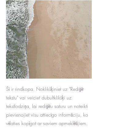
Šī ir rindkopa. Noklikšķiniet uz "Rediģēt
tekstu" vai veiciet dubultklikšķi uz
tekstlodziņa, lai rediģētu saturu un noteikti
pievienojiet visu attiecīgo informāciju, ko
vēlaties kopīgot ar saviem apmeklētājiem.