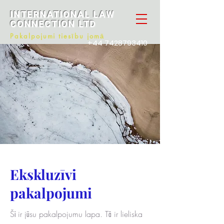
INTERNATIONAL LAW
CONNECTION LTD
Pakalpojumi tiesību jomā
+44 7428793410
Ekskluzīvi
pakalpojumi
Šī ir jūsu pakalpojumu lapa. Tā ir lieliska