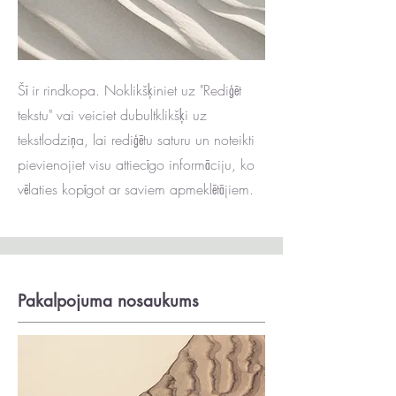
Šī ir rindkopa. Noklikšķiniet uz "Rediģēt
tekstu" vai veiciet dubultklikšķi uz
tekstlodziņa, lai rediģētu saturu un noteikti
pievienojiet visu attiecīgo informāciju, ko
vēlaties kopīgot ar saviem apmeklētājiem.
Pakalpojuma nosaukums