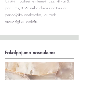
Cilvēki ir patiesi ieinteresēti uzzināt vairāk
par jums, tāpēc nebaidieties dalīties ar
personīgām anekdotēm, lai radītu
draudzīgāku kvalitāti.
Pakalpojuma nosaukums