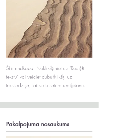
Šī ir rindkopa. Noklikšķiniet uz "Rediģēt
tekstu" vai veiciet dubultklikšķi uz
tekstlodziņa, lai sāktu satura rediģēšanu.
Pakalpojuma nosaukums